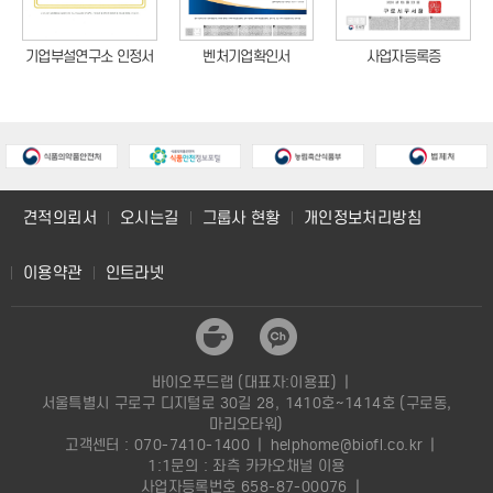
사업자등록증
기업부설연구소 인정서
벤처기업확인서
견적의뢰서
오시는길
그룹사 현황
개인정보처리방침
이용약관
인트라넷
바이오푸드랩 (대표자:이용표)
|
서울특별시 구로구 디지털로 30길 28, 1410호~1414호 (구로동,
마리오타워)
고객센터 : 070-7410-1400
|
helphome@biofl.co.kr
|
1:1문의 : 좌측 카카오채널 이용
사업자등록번호 658-87-00076
|