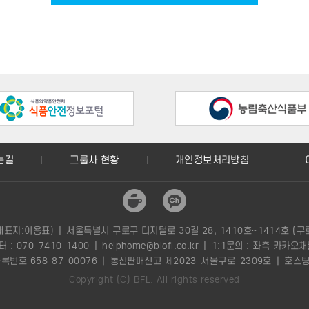
 정보통신윤리위원회 심의규정, 정보통신 윤리강령, 프로그램보호법 및 기타 관련 법령의 규
한 각종 서비스를 전자적으로 처리할 수 있도록 시스템을 운영하며, 이용자는 포털이 제
는길
그룹사 현황
개인정보처리방침
하고, 본 약관에 동의하여 서비스 이용계약을 완료시키는 행위
, 포털의 정보를 제공받으며, 포털이 제공하는 서비스를 이용할 수 있는 자이며 귀하라 칭한다
 위하여 사용자가 선정하고 포털이 부여하는 문자와 숫자의 조합
신상의 자신의 비밀보호를 위하여 이용자 자신이 선정한 문자와 숫자의 조합.
대표자:이용표)
|
서울특별시 구로구 디지털로 30길 28, 1410호~1414호 (
 : 070-7410-1400
|
helphome@biofl.co.kr
|
1:1문의 : 좌측 카카오
능식품에 관한 법률, 축산물위생관리법, 농수산물품질관리법 등 관계 법률에 의거한 바이오푸
번호 658-87-00076
|
통신판매신고 제2023-서울구로-2309호
|
호스팅
결제원을 통한 전자지불로 납부하는 방식을 말하며 카드 결제만 허용합니다.
Copyright (C) BFL. All rights reserved
에 해당하는 금액을 적립하고 사용할 수 있는 전자적 화폐