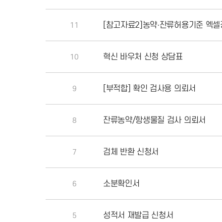
[참고자료2]농약·잔류허용기준 엑셀
11
혁신 바우처 신청 상담표
10
[부적합] 확인 검사용 의뢰서
9
잔류농약/항생물질 검사 의뢰서
8
검체 반환 신청서
7
소분확인서
6
성적서 재발급 신청서
5