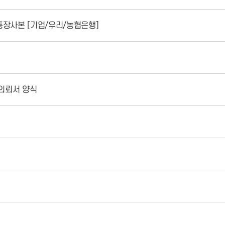
통장사본 [기업/우리/농협은행]
) 의뢰서 양식