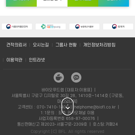
■
「BFL 뉴스레터」가
전하는 핵심 콘텐츠
견적의뢰서
오시는길
그룹사 현황
개인정보처리방침
식품 분석·시험 정보
: 분석 기술 동향
및 바이오푸드랩이 보유한 장비와
이용약관
인트라넷
분석 정보 제공
최신 식약처 고시 및 법령 개정 사항
:
■ 뉴스레터 전용 포털 안내(
놓치면 안되는 규제 변화와 법령 개정
사항 실시간 요약
바이오푸드랩 (대표자:이용표)
|
newsletter.biofl.co.kr
)
서울특별시 구로구 디지털로 30길 28, 1410호~1414호 (구로동,
마리오타워)
국내외 업계 동향
: 식품 산업의 흐름을
고객센터 : 070-7410-1400
|
helphome@biofl.co.kr
|
읽을 수 있는 트렌드 분석
새롭게 오픈한 포털을 통해 구독과
1:1문의 : 좌측 카카오채널 이용
사업자등록번호 658-87-00076
|
관련된 모든 서비스를 원스톱으로
통신판매신고 제2023-서울구로-2309호
|
호스팅:카페24
관리하실 수 있습니다.
Copyright (C) BFL. All rights reserved