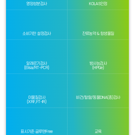
영양성분검사
KOLAS인정
소비기한 설정검사
잔류농약 & 항생물질
알레르기검사
방사능검사
(Elisa/RT-PCR)
(HPGe)
이물질검사
비건/할랄/동물DNA(종)검사
(XRF,FT-IR)
표시기준·글루텐Free
교육