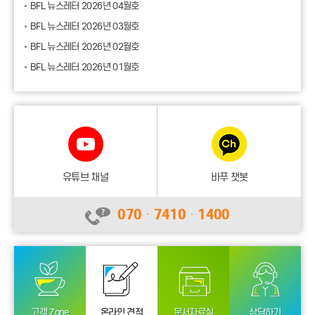
항상 저희 바이오푸드랩을 신뢰하고
BFL 뉴스레터 2026년 04월호
BFL 뉴스레터 2026년 03월호
이용해 주시는 고객사 여러분께
BFL 뉴스레터 2026년 02월호
진심으로 감사드립니다.
BFL 뉴스레터 2026년 01월호
그동안 공식 홈페이지 게시판을 통해
전해드렸던 식품 분석·시험 정보와
시시각각 변하는 법령소식을 보다
뉴스레터 정기 구독 서비스「BFL
편리하게 받아보실 수 있도록
뉴스레터」를 오픈하였습니다.
유튜브 채널
바푸 챗봇
070ㆍ7410ㆍ1400
복잡하고 흩어져 있는 업계 정보를
일일이 찾아다닐 필요 없이 매월 1회,
여러분의 이메일함으로 직접 배달해
드립니다.
고객 Zone
온라인 견적
문서자료실
상담하기